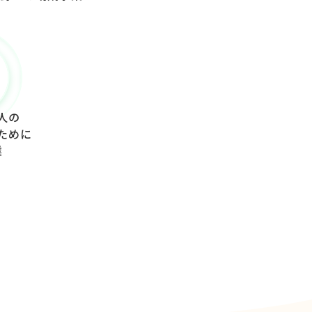
人の
た
めに
業